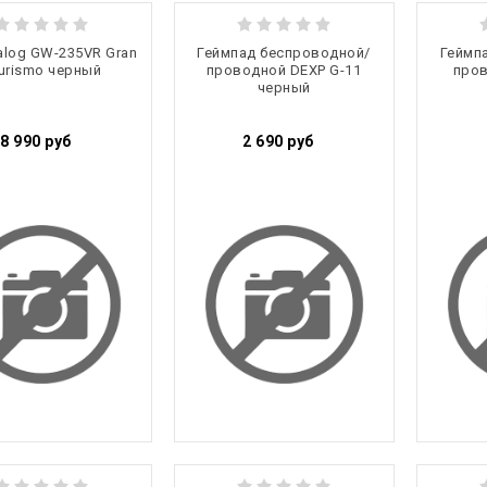
alog GW-235VR Gran
Геймпад беспроводной/
Геймп
urismo черный
проводной DEXP G-11
пров
черный
8 990
руб
2 690
руб