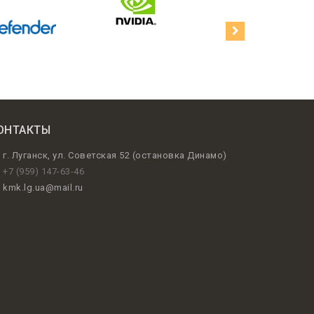
ОНТАКТЫ
г. Луганск, ул. Советская 52 (остановка Динамо)
+7 (959) 147-63-46
kmk.lg.ua@mail.ru