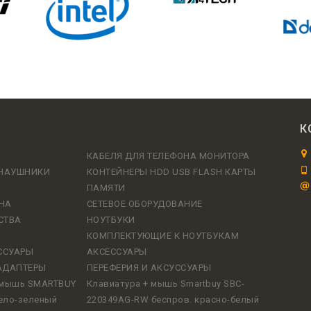
К
КАБЕЛЯ ДЛЯ ТЕЛЕФОНА МОНИТОРА
 НАУШНИКИ
КОНТЕЙНЕРЫ HDD USB FLASH КАРТЫ
ПАМЯТИ
НА
СЕТЕВОЕ ОБОРУДОВАНИЕ
СТВА
НОУТБУКИ
КОМПЛЕКТУЮЩИЕ К НОУТБУКАМ
ССУАРЫ
АКСЕССУАРЫ
АДАПТЕРЫ
ПЕРЕФЕРИЯ И АКСУССУАРЫ
и мышь SMARTBUY
Клавиатура + мышь Smartbuy SBC-
ело-зеленый
220349AG-RW беспров. красно-белый