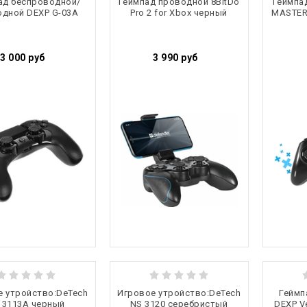
ад беспроводной/
Геймпад проводной 8BitDo
Геймпа
одной DEXP G-03A
Pro 2 for Xbox черный
MASTER 
3 000
руб
3 990
руб
е утройство:DeTech
Игровое утройство:DeTech
Геймп
 3113A черный
NS 3120 серебристый
DEXP Ve