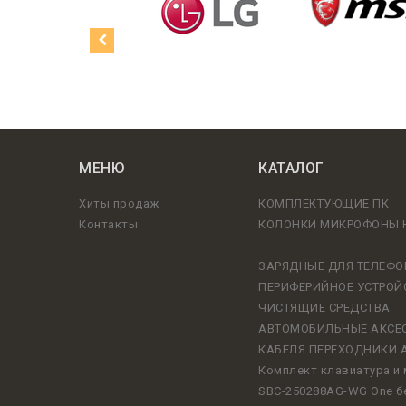
МЕНЮ
КАТАЛОГ
Хиты продаж
КОМПЛЕКТУЮЩИЕ ПК
Контакты
КОЛОНКИ МИКРОФОНЫ
ЗАРЯДНЫЕ ДЛЯ ТЕЛЕФО
ПЕРИФЕРИЙНОЕ УСТРОЙ
ЧИСТЯЩИЕ СРЕДСТВА
АВТОМОБИЛЬНЫЕ АКСЕ
КАБЕЛЯ ПЕРЕХОДНИКИ 
Комплект клавиатура 
SBC-250288AG-WG One б