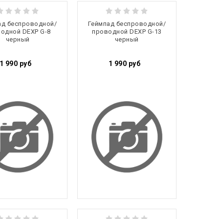
ад беспроводной/
Геймпад беспроводной/
одной DEXP G-8
проводной DEXP G-13
черный
черный
1 990
руб
1 990
руб