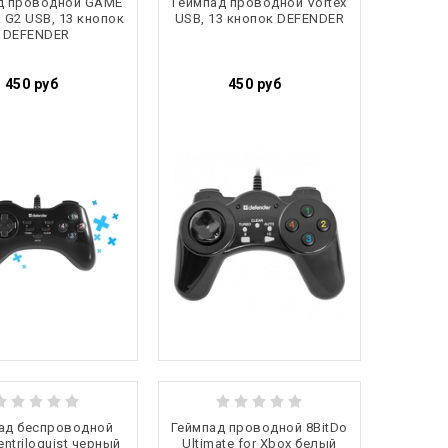
д проводной GAME
Геймпад проводной Vortex
G2 USB, 13 кнопок
USB, 13 кнопок DEFENDER
DEFENDER
450
руб
450
руб
ад беспроводной
Геймпад проводной 8BitDo
ntriloquist черный
Ultimate for Xbox белый