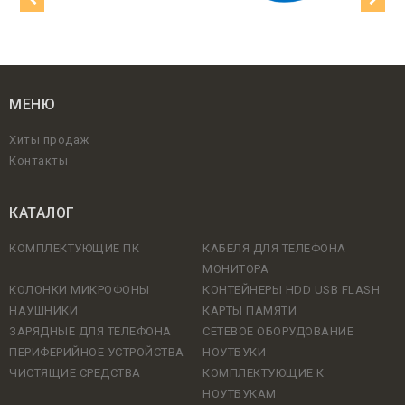
МЕНЮ
Хиты продаж
Контакты
КАТАЛОГ
КОМПЛЕКТУЮЩИЕ ПК
КАБЕЛЯ ДЛЯ ТЕЛЕФОНА
МОНИТОРА
КОЛОНКИ МИКРОФОНЫ
КОНТЕЙНЕРЫ HDD USB FLASH
НАУШНИКИ
КАРТЫ ПАМЯТИ
ЗАРЯДНЫЕ ДЛЯ ТЕЛЕФОНА
СЕТЕВОЕ ОБОРУДОВАНИЕ
ПЕРИФЕРИЙНОЕ УСТРОЙСТВА
НОУТБУКИ
ЧИСТЯЩИЕ СРЕДСТВА
КОМПЛЕКТУЮЩИЕ К
НОУТБУКАМ