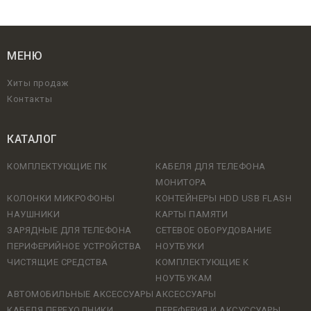
МЕНЮ
Хиты продаж
Контакты
КАТАЛОГ
КОМПЛЕКТУЮЩИЕ ПК
КАБЕЛЯ ДЛЯ ТЕЛЕФОНА
МОНИТОРА
КОЛОНКИ МИКРОФОНЫ
КОНТЕЙНЕРЫ HDD USB FLASH
НАУШНИКИ
КАРТЫ ПАМЯТИ
ЗАРЯДНЫЕ ДЛЯ ТЕЛЕФОНА
СЕТЕВОЕ ОБОРУДОВАНИЕ
ПЕРИФЕРИЙНОЕ УСТРОЙСТВА
НОУТБУКИ
ЧИСТЯЩИЕ СРЕДСТВА
КОМПЛЕКТУЮЩИЕ К
НОУТБУКАМ
АВТОМОБИЛЬНЫЕ АКСЕССУАРЫ
АКСЕССУАРЫ
КАБЕЛЯ ПЕРЕХОДНИКИ
ПЕРЕФЕРИЯ И АКСУССУАРЫ